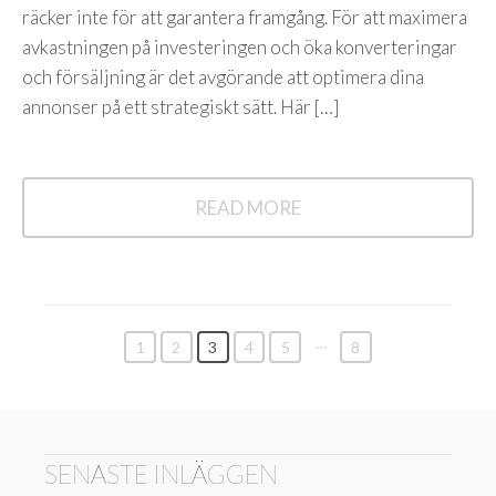
räcker inte för att garantera framgång. För att maximera
avkastningen på investeringen och öka konverteringar
och försäljning är det avgörande att optimera dina
annonser på ett strategiskt sätt. Här […]
READ MORE
READ
MORE
Posts
…
1
2
3
4
5
8
navigation
SENASTE INLÄGGEN