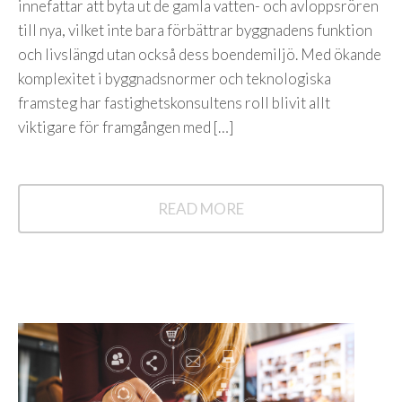
innefattar att byta ut de gamla vatten- och avloppsrören
till nya, vilket inte bara förbättrar byggnadens funktion
och livslängd utan också dess boendemiljö. Med ökande
komplexitet i byggnadsnormer och teknologiska
framsteg har fastighetskonsultens roll blivit allt
viktigare för framgången med […]
READ MORE
READ
MORE