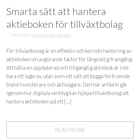
Smarta sätt att hantera
aktieboken för tillväxtbolag
Posted by
Kenneth Runolfsson
För tillväxtbolag är en effektiv och korrekt hantering av
aktieboken en avgörande faktor för långsiktig framgång.
Att hålla en uppdaterad och tillgänglig aktiebok är inte
bara ett lagkrav, utan även ett sätt att bygga förtroende
bland investerare och aktieägare. Den här artikeln går
igenom hur digitala verktyg kan hjälpa tillväxtbolag att
hantera aktieboken på ett […]
READ MORE
READ
MORE