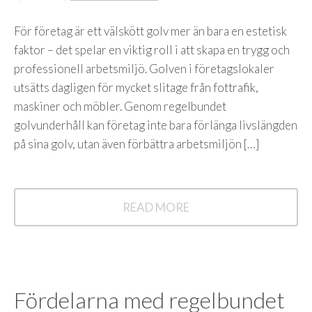
För företag är ett välskött golv mer än bara en estetisk
faktor – det spelar en viktig roll i att skapa en trygg och
professionell arbetsmiljö. Golven i företagslokaler
utsätts dagligen för mycket slitage från fottrafik,
maskiner och möbler. Genom regelbundet
golvunderhåll kan företag inte bara förlänga livslängden
på sina golv, utan även förbättra arbetsmiljön […]
READ MORE
READ
MORE
Fördelarna med regelbundet