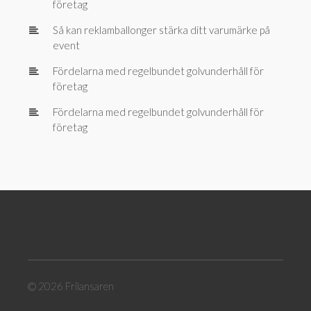
företag
Så kan reklamballonger stärka ditt varumärke på
event
Fördelarna med regelbundet golvunderhåll för
företag
Fördelarna med regelbundet golvunderhåll för
företag
© 2026
Frilansaren