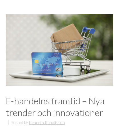
E-handelns framtid – Nya
trender och innovationer
Posted by
Kenneth Runolfsson