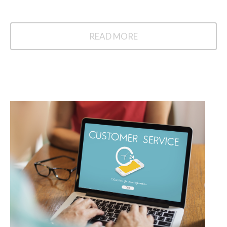
READ MORE
READ
MORE