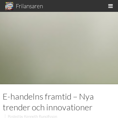
Skip
Frilansaren
M
to
Jobbar du med frilans, välkommen!
content
E-handelns framtid – Nya
trender och innovationer
Posted by
Kenneth Runolfsson