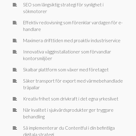
SEO som långsiktig strategi för synlighet i
sökmotorer
Effektiv redovisning som förenklar vardagen för e-
handlare
Maximera drifttiden med proaktiv industriservice
Innovativa vägginstallationer som förvandlar
kontorsmiljöer
Skalbar plattform som växer med företaget
Säker transport för export med värmebehandlade
träpallar
Kreativ frihet som drivkraft i det egna yrkeslivet
När kvalitet i sjukvårdsprodukter ger tryggare
behandling
Så implementerar du Contentful i din befintliga
digitala strategi