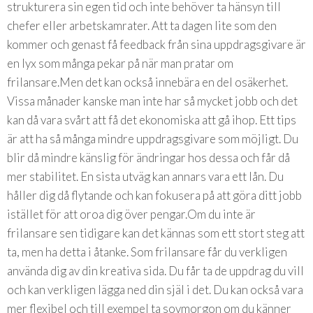
strukturera sin egen tid och inte behöver ta hänsyn till
chefer eller arbetskamrater. Att ta dagen lite som den
kommer och genast få feedback från sina uppdragsgivare är
en lyx som många pekar på när man pratar om
frilansare.Men det kan också innebära en del osäkerhet.
Vissa månader kanske man inte har så mycket jobb och det
kan då vara svårt att få det ekonomiska att gå ihop. Ett tips
är att ha så många mindre uppdragsgivare som möjligt. Du
blir då mindre känslig för ändringar hos dessa och får då
mer stabilitet. En sista utväg kan annars vara ett lån. Du
håller dig då flytande och kan fokusera på att göra ditt jobb
istället för att oroa dig över pengar.Om du inte är
frilansare sen tidigare kan det kännas som ett stort steg att
ta, men ha detta i åtanke. Som frilansare får du verkligen
använda dig av din kreativa sida. Du får ta de uppdrag du vill
och kan verkligen lägga ned din själ i det. Du kan också vara
mer flexibel och till exempel ta sovmorgon om du känner