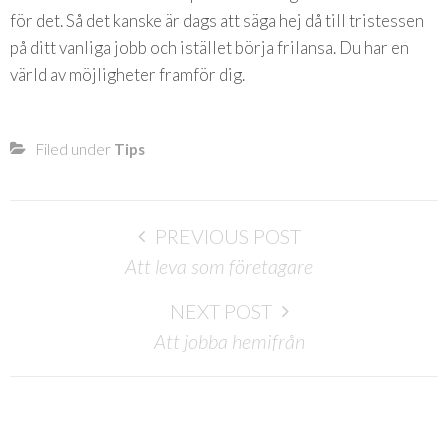
för det. Så det kanske är dags att säga hej då till tristessen
på ditt vanliga jobb och istället börja frilansa. Du har en
värld av möjligheter framför dig.
Filed under
Tips
Post
PREVIOUS POST
navigation
Att leva som företagare
NEXT POST
Att jobba hemifrån